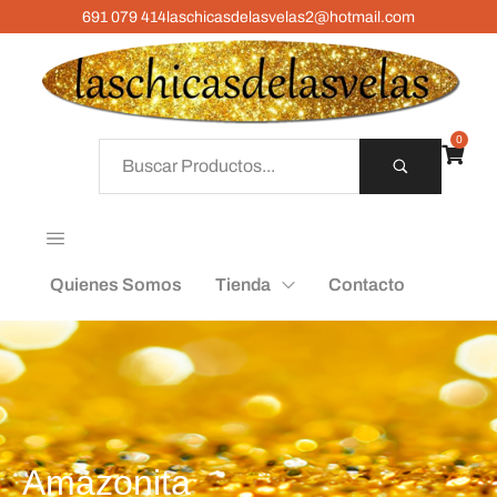
691 079 414
laschicasdelasvelas2@hotmail.com
0
Quienes Somos
Tienda
Contacto
Amazonita