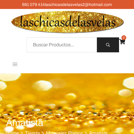
691 079 414
laschicasdelasvelas2@hotmail.com
0
Amatista
Home
Tienda
Minerales Planos
Amatista