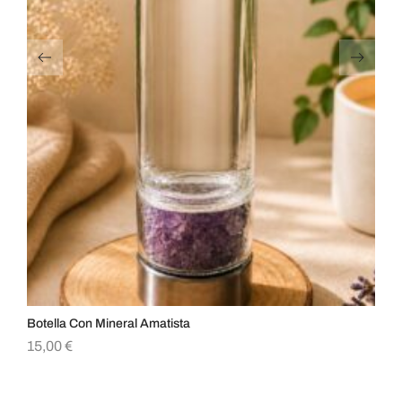
Botella Con Mineral Amatista
Ob
15,00
€
3,