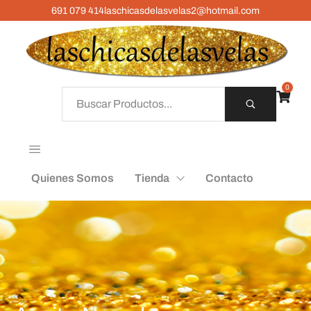
691 079 414
laschicasdelasvelas2@hotmail.com
0
Quienes Somos
Tienda
Contacto