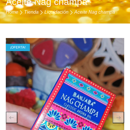
Aceite Nag champa
Home
Tienda
Liquidación
Aceite Nag champa
¡OFERTA!