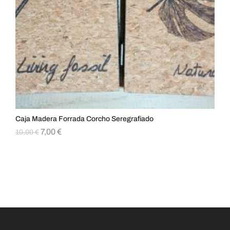
Caja Madera Forrada Corcho Seregrafiado
Col
7,00
€
10,00
€
8,