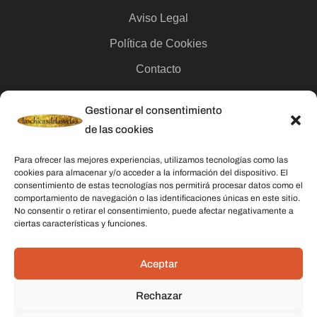
Aviso Legal
Política de Cookies
Contacto
Gestionar el consentimiento
Categorías
de las cookies
Velas
Para ofrecer las mejores experiencias, utilizamos tecnologías como las
Inciensos
cookies para almacenar y/o acceder a la información del dispositivo. El
consentimiento de estas tecnologías nos permitirá procesar datos como el
Aceites esenciales
comportamiento de navegación o las identificaciones únicas en este sitio.
No consentir o retirar el consentimiento, puede afectar negativamente a
Aguas rituales y colonias
ciertas características y funciones.
Datos De Contacto
Aceptar
Dirección:
C/ Stella Maris, 20 50015 Zaragoza
Rechazar
Teléfono:
691 079 414