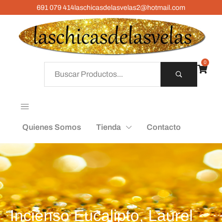
691 079 414
laschicasdelasvelas2@hotmail.com
0
Quienes Somos
Tienda
Contacto
Incienso Eucalipto, Laurel