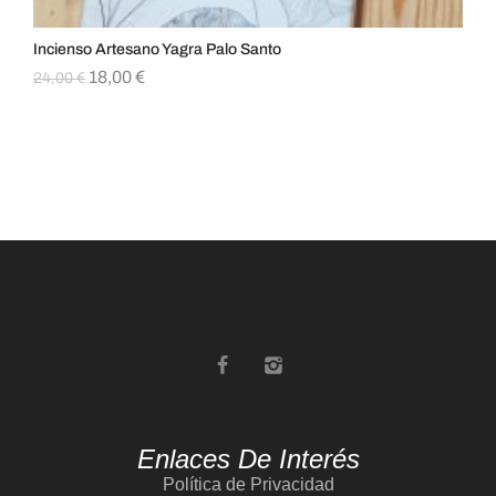
Incienso Artesano Yagra Palo Santo
Inc
18,00
€
6,
24,00
€
Enlaces De Interés
Política de Privacidad