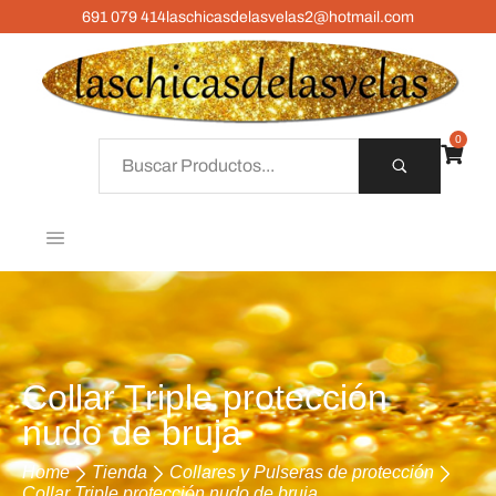
691 079 414
laschicasdelasvelas2@hotmail.com
0
Collar Triple protección
nudo de bruja
Home
Tienda
Collares y Pulseras de protección
Collar Triple protección nudo de bruja