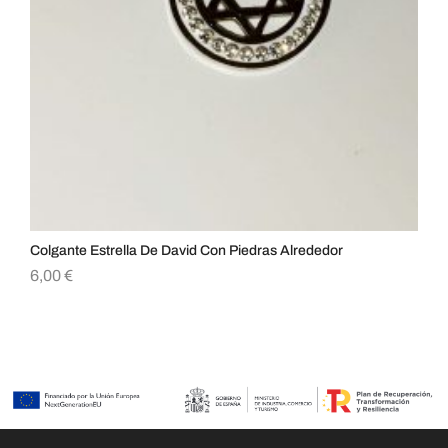
Colgante Estrella De David Con Piedras Alrededor
Col
6,00
€
6,